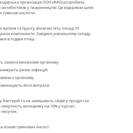
подарська організація ООН (ФАО) розробила
антибіотиків у тваринництві. Це відкриває шлях
 гумінові кислоти.
 вугілля та ґрунту. Вони містять понад 70
корисні компоненти. Завдяки унікальному складу
и в годівлі птиці.
ь захисні механізми організму.
нижують ризик інфекцій.
овини з організму.
 зменшують його витрати.
 у бактерій та не залишають слідів у продуктах
 смертність молодняку на 10% у курчат,
 несучок.
 основі гумінових кислот: