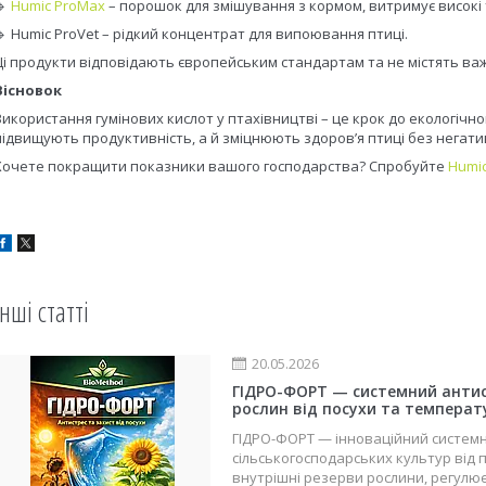
🔹
Humic ProMax
– порошок для змішування з кормом, витримує високі
🔹 Humic ProVet – рідкий концентрат для випоювання птиці.
Ці продукти відповідають європейським стандартам та не містять важк
Вісновок
Використання гумінових кислот у птахівництві – це крок до екологічн
підвищують продуктивність, а й зміцнюють здоров’я птиці без негатив
Хочете покращити показники вашого господарства? Спробуйте
Humi
Інші статті
20.05.2026
ГІДРО-ФОРТ — системний антис
рослин від посухи та температ
ГІДРО-ФОРТ — інноваційний системн
сільськогосподарських культур від 
внутрішні резерви рослини, регулю