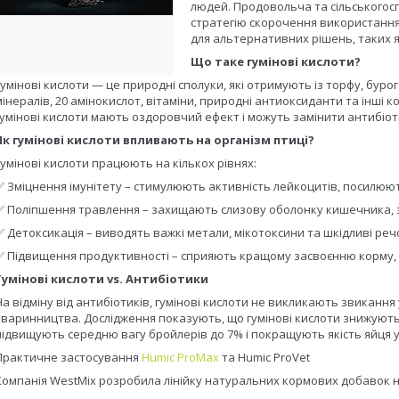
людей. Продовольча та сільськогос
стратегію скорочення використання 
для альтернативних рішень, таких як
Що таке гумінові кислоти?
Гумінові кислоти — це природні сполуки, які отримують із торфу, бурого
мінералів, 20 амінокислот, вітаміни, природні антиоксиданти та інші 
гумінові кислоти мають оздоровчий ефект і можуть замінити антибіотик
Як гумінові кислоти впливають на організм птиці?
Гумінові кислоти працюють на кількох рівнях:
✅ Зміцнення імунітету – стимулюють активність лейкоцитів, посилюют
✅ Поліпшення травлення – захищають слизову оболонку кишечника, з
✅ Детоксикація – виводять важкі метали, мікотоксини та шкідливі реч
✅ Підвищення продуктивності – сприяють кращому засвоєнню корму,
Гумінові кислоти vs. Антибіотики
На відміну від антибіотиків, гумінові кислоти не викликають звикання
тваринництва. Дослідження показують, що гумінові кислоти знижують
підвищують середню вагу бройлерів до 7% і покращують якість яйця у
Практичне застосування
Humic ProMax
та Humic ProVet
Компанія WestMix розробила лінійку натуральних кормових добавок на