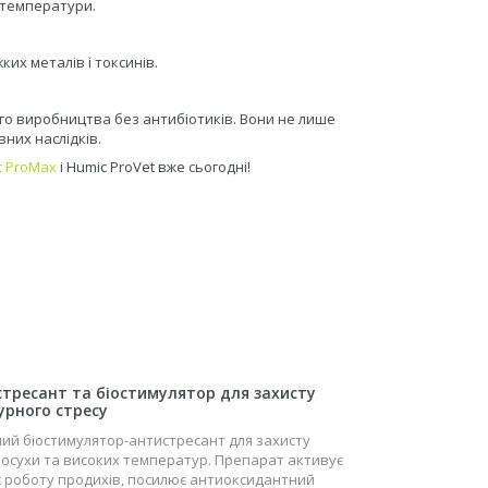
 температури.
их металів і токсинів.
ого виробництва без антибіотиків. Вони не лише
них наслідків.
c ProMax
і Humic ProVet вже сьогодні!
тресант та біостимулятор для захисту
урного стресу
ий біостимулятор-антистресант для захисту
посухи та високих температур. Препарат активує
є роботу продихів, посилює антиоксидантний