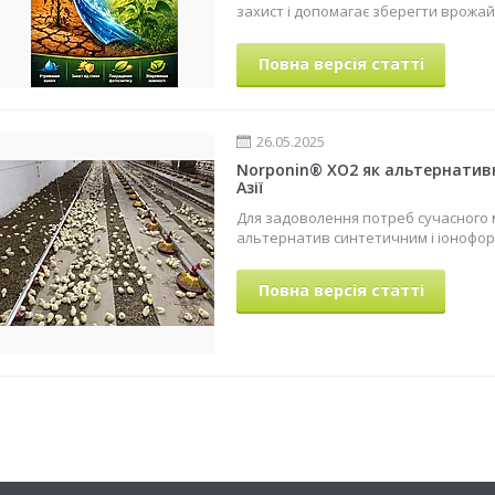
захист і допомагає зберегти врожай
Повна версія статті
26.05.2025
Norponin® XO2 як альтернатив
Азії
Для задоволення потреб сучасного м
альтернатив синтетичним і іонофор
Повна версія статті