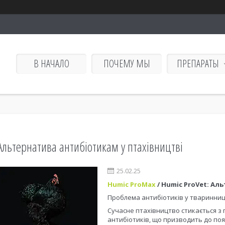
В НАЧАЛО
ПОЧЕМУ МЫ
ПРЕПАРАТЫ
Альтернатива антибіотикам у птахівництві
25.02.25
Humic ProMax
/ Humic ProVet: Ал
Проблема антибіотиків у тваринниц
Сучасне птахівництво стикається з
антибіотиків, що призводить до поя