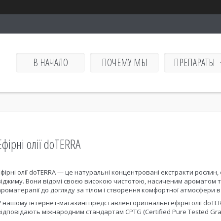
В НАЧАЛО
ПОЧЕМУ МЫ
ПРЕПАРАТЫ
Ефірні олії doTERRA
Ефірні олії doTERRA — це натуральні концентровані екстракти рослин,
віджиму. Вони відомі своєю високою чистотою, насиченим ароматом т
ароматерапії до догляду за тілом і створення комфортної атмосфери в 
У нашому інтернет-магазині представлені оригінальні ефірні олії doTE
відповідають міжнародним стандартам CPTG (Certified Pure Tested Gra