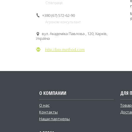
Співпраця
+380 (67) 572-62-90
Агроном консультант
вул. Академіка Павлова , 120, Харків,
Україна
http://bio-method.com
О КОМПАНИИ
ДЛЯ 
О нас
Товар
Контакты
Доста
Наши партнеры