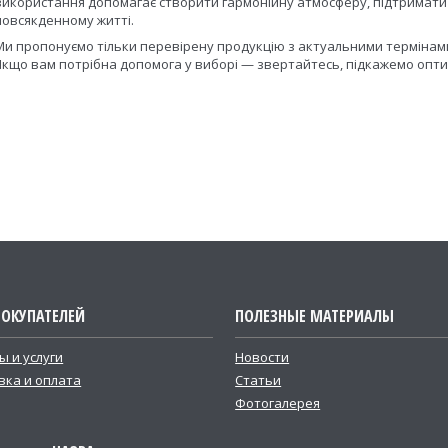
використання допомагає створити гармонійну атмосферу, підтримати
повсякденному житті.
Ми пропонуємо тільки перевірену продукцію з актуальними термінам
Якщо вам потрібна допомога у виборі — звертайтесь, підкажемо оптим
ПОКУПАТЕЛЕЙ
ПОЛЕЗНЫЕ МАТЕРИАЛЫ
ы и услуги
Новости
вка и оплата
Статьи
Фотогалерея