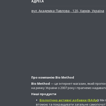
вул. Академіка Павлова , 120, Харків, Україна
Про компанію Bio Method
Bio Method
— це інтернет-магазин, який пропо
на ринку України з 2007 року і прагнемо надават
Наші продукти
Біологічно активні добавки (БАДи
)
: Ми
втомою та покращувати загальне самопочуття