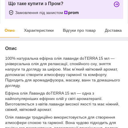
Що таке купити з Пром?
Замовлення під захистом
Опис
Характеристики
Відгуки про товар
Доставка
Опис
100% натуральна ефірна олія лаванди doTERRA 15 мл —
універсальна олія для релаксації, спокійного сну, зняття
напруги та догляду за шкірою. Має м’який квітковий аромат,
допомагає створити атмосферу гармонії та комфорту.
Підходить для аромадифузора, масажу, ванн та домашнього
догляду.
Ефірна олія Лаванда doTERRA 15 мл — одна з
найпопулярніших ефірних олій у світі ароматерапії.
Виготовляється з квітів лаванди високої якості та має ніжний,
свіжий, квітковий аромат.
Олія лаванди традиційно використовується для створення
атмосфери спокою та гармонії. Вона чудово підходить для
вечірнього використання, ароматизації приміщення, релакс-