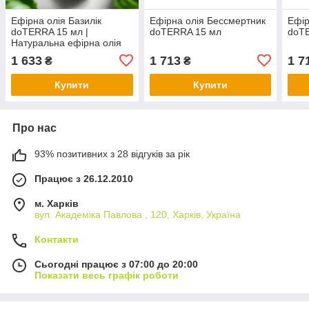
Ефірна олія Базилік
Ефірна олія Бессмертник
Ефір
doTERRA 15 мл |
doTERRA 15 мл
doT
Натуральна ефірна олія
для концентрації та
1 633
1 713
1 7
₴
₴
ароматерапії
Купити
Купити
Про нас
93% позитивних з 28 відгуків за рік
Працює з 26.12.2010
м. Харків
вул. Академіка Павлова , 120, Харків, Україна
Контакти
Сьогодні працює з 07:00 до 20:00
Показати весь графік роботи