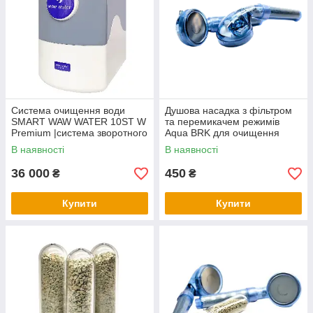
Система очищення води
Душова насадка з фільтром
SMART WAW WATER 10ST W
та перемикачем режимів
Premium |система зворотного
Aqua BRK для очищення
осмосу з мінералізацією та
води
В наявності
В наявності
структуризацією води
36 000
450
₴
₴
Купити
Купити