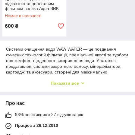
підсвіткою та цеолітовим
фільтром велика Aqua BRK
Немає в наявності
600
₴
Системи очищення води WAW WATER — це поєднання
сучасних технологій фільтрації, преміальної якості та турботи
про комфорт щоденного використання води. У каталозі
представлені системи зворотного осмосу, мінералізатори,
картриджі та аксесуари, створені для максимально
ефективної очистки та покращення властивостей питної
Показати все
води.
Обираючи продукцію WAW WATER, ви отримуєте сучасні
рішення для очищення, мінералізації, іонізації та
Про нас
структурування води, адаптовані під потреби квартири,
будинку чи офісу. Надійні комплектуючі, багаторівнева
система фільтрації та простота обслуговування роблять ці
93% позитивних з 27 відгуків за рік
системи оптимальним вибором для щоденного
Працює з 26.12.2010
використання.