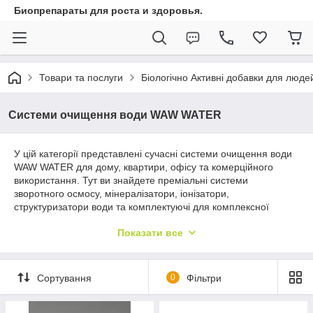
Биопрепараты для роста и здоровья.
Товари та послуги
Біологічно Активні добавки для люде
Системи очищення води WAW WATER
У цій категорії представлені сучасні системи очищення води
WAW WATER для дому, квартири, офісу та комерційного
використання. Тут ви знайдете преміальні системи
зворотного осмосу, мінералізатори, іонізатори,
структуризатори води та комплектуючі для комплексної
підготовки питної води.
Показати все
Системи WAW WATER поєднують багаторівневу фільтрацію,
сучасні технології очищення та відновлення мінерального
складу води. Обладнання допомагає ефективно очищати
Сортування
0
Фільтри
воду від хлору, важких металів, механічних домішок та
небажаних сполук, покращуючи смак і якість води для
щоденного споживання.