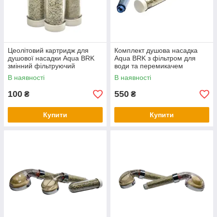
Цеолітовий картридж для
Комплект душова насадка
душової насадки Aqua BRK
Aqua BRK з фільтром для
змінний фільтруючий
води та перемикачем
наповнювач
режимів + запасний
В наявності
В наявності
цеолітовий картридж
100
550
₴
₴
Купити
Купити