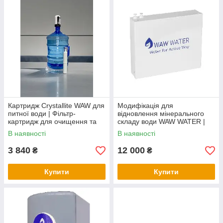
Картридж Crystallite WAW для
Модифікація для
питної води | Фільтр-
відновлення мінерального
картридж для очищення та
складу води WAW WATER |
пом’якшення води
картридж для систем
В наявності
В наявності
зворотного осмосу
3 840
12 000
₴
₴
Купити
Купити