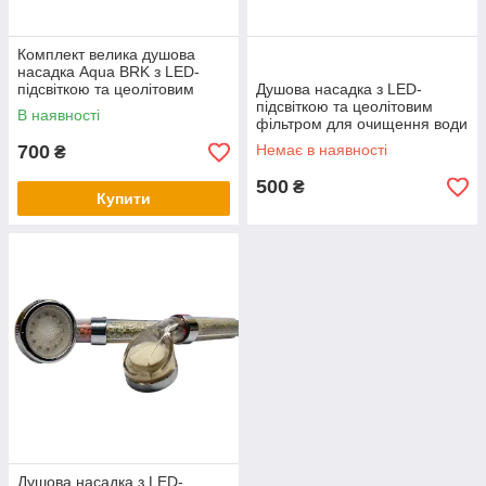
Комплект велика душова
насадка Aqua BRK з LED-
підсвіткою та цеолітовим
Душова насадка з LED-
фільтром + запасний
підсвіткою та цеолітовим
В наявності
цеолітовий картридж
фільтром для очищення води
мала
700
Немає в наявності
₴
500
₴
Купити
Душова насадка з LED-