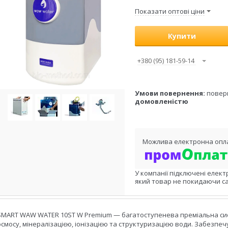
Показати оптові ціни
Купити
+380 (95) 181-59-14
повер
домовленістю
У компанії підключені елект
який товар не покидаючи са
SMART WAW WATER 10ST W Premium — багатоступенева преміальна сис
осмосу, мінералізацією, іонізацією та структуризацією води. Забезпе