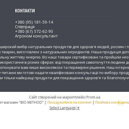
+380 (95) 181-59-14
Співпраця
+380 (67) 572-62-90
Агроном консультант
широкий вибір натуральних продуктів для здоров'я людей, рослин і т
 тварин, виготовлені з натуральних інгредієнтів. Наша продукція д
льну життєву енергію. Всі наші товари сертифіковані та пройшли необ
 використання в різних сферах: від покращення самопочуття людини до
понувати вам лише високоякісні та перевірені рішення. Наш інтерн
 питанні ми готові надати кваліфіковані консультації по вибору прод
ли тільки найкращі продукти для покращення здоров'я та благополуч
Сайт створений на маркетплейсі
Prom.ua
Інтернет магазин "BIO METHOD" |
Поскаржитися на контент
|
Політика конфіденц
Select Language
▼