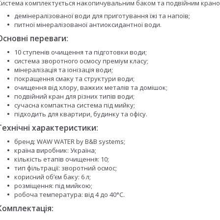
Система комплектується накопичувальним баком та подвійним краном
демінералізованої води для приготування їжі та напоїв;
питної мінералізованої антиоксидантної води.
Основні переваги:
10 ступенів очищення та підготовки води;
система зворотного осмосу преміум класу;
мінералізація та іонізація води;
покращення смаку та структури води;
очищення від хлору, важких металів та домішок;
подвійний кран для різних типів води;
сучасна компактна система під мийку;
підходить для квартири, будинку та офісу.
Технічні характеристики:
бренд: WAW WATER by B&B systems;
країна виробник: Україна;
кількість етапів очищення: 10;
тип фільтрації: зворотний осмос;
корисний об’єм баку: 6 л;
розміщення: під мийкою;
робоча температура: від 4 до 40°C.
Комплектація: