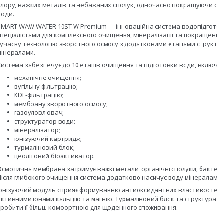
хлору, важких металів та небажаних сполук, одночасно покращуючи см
води.
SMART WAW WATER 10ST W Premium — інноваційна система водопідгото
спеціалістами для комплексного очищення, мінералізації та покращен
сучасну технологію зворотного осмосу з додатковими етапами структу
мінералами.
Система забезпечує до 10 етапів очищення та підготовки води, вклю
механічне очищення;
вугільну фільтрацію;
KDF-фільтрацію;
мембрану зворотного осмосу;
газоуловлювач;
структуратор води;
мінералізатор;
іонізуючий картридж;
турмаліновий блок;
цеолітовий біоактиватор.
Осмотична мембрана затримує важкі метали, органічні сполуки, бактер
Після глибокого очищення система додатково насичує воду мінералами
Іонізуючий модуль сприяє формуванню антиоксидантних властивосте
активними іонами кальцію та магнію. Турмаліновий блок та структу
зробити її більш комфортною для щоденного споживання.