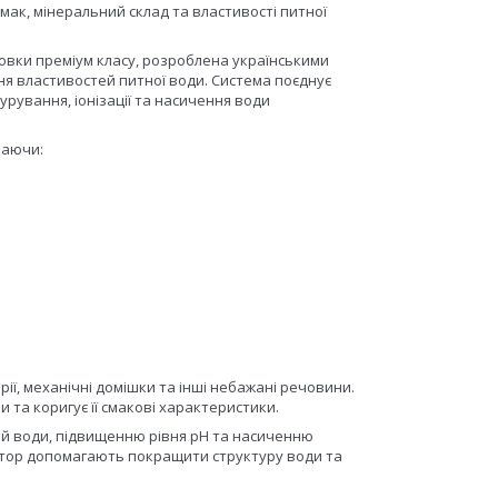
ак, мінеральний склад та властивості питної
вки преміум класу, розроблена українськими
ня властивостей питної води. Система поєднує
рування, іонізації та насичення води
чаючи:
ії, механічні домішки та інші небажані речовини.
 та коригує її смакові характеристики.
й води, підвищенню рівня pH та насиченню
ратор допомагають покращити структуру води та