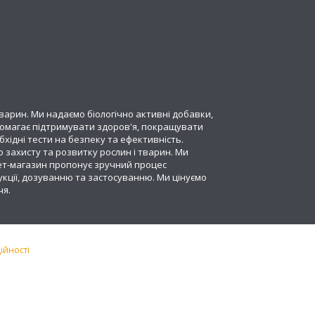
варин. Ми надаємо біологічно активні добавки,
опомагає підтримувати здоров'я, покращувати
хідні тести на безпеку та ефективність.
 захисту та розвитку рослин і тварин. Ми
ет-магазин пропонує зручний процес
укції, дозуванню та застосуванню. Ми цінуємо
чя.
ійності