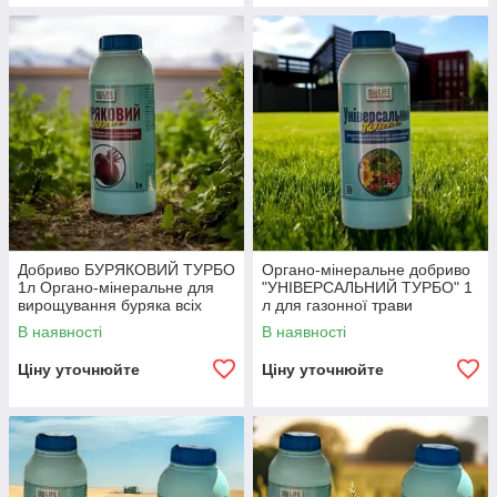
Добриво БУРЯКОВИЙ ТУРБО
Органо-мінеральне добриво
1л Органо-мінеральне для
"УНІВЕРСАЛЬНИЙ ТУРБО" 1
вирощування буряка всіх
л для газонної трави
видів.
В наявності
В наявності
Ціну уточнюйте
Ціну уточнюйте