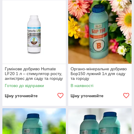
мікрофлори яка мешкає в грунті і рослинах.
«ПМК-ЗР
— Біологічний захист рослин від хвороб "БІО-
ФУНГІЦИД"
Гумінове добриво Humate
Органо-мінеральне добриво
LF20 1 л – стимулятор росту,
Бор150 лужний 1л для саду
антистрес для саду та городу
та городу
Готово до відправки
В наявності
Ціну уточнюйте
Ціну уточнюйте