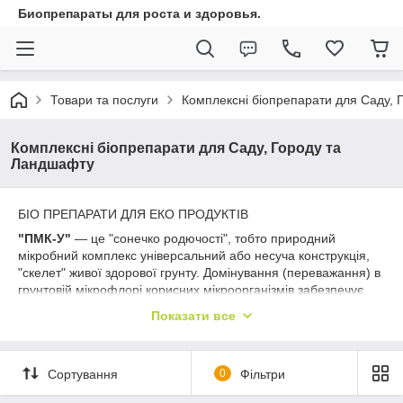
Биопрепараты для роста и здоровья.
Товари та послуги
Комплексні біопрепарати для Саду,
Комплексні біопрепарати для Саду, Городу та
Ландшафту
БІО ПРЕПАРАТИ ДЛЯ ЕКО ПРОДУКТІВ
"ПМК-У"
— це "сонечко родючості", тобто природний
мікробний комплекс універсальний або несуча конструкція,
"скелет" живої здорової грунту. Домінування (переважання) в
грунтовій мікрофлорі корисних мікроорганізмів забезпечує
поліпшення кореневого живлення рослин, стимуляцію росту і
Показати все
розвитку рослин, підвищує їх стійкість до захворювань і
стресових факторів різної природи
«ПМК-РО»
— це диструктор стерні, який допомагає
Сортування
0
Фільтри
правильно минерализировать рослинні рештки а також
виступає біо фунгіцидом для придушення патогенної