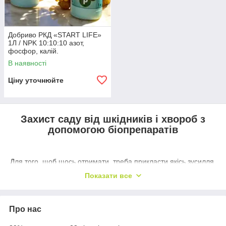
Добриво РКД «START LIFE»
1Л / NPK 10:10:10 азот,
фосфор, калій.
В наявності
Ціну уточнюйте
Захист саду від шкідників і хвороб з
допомогою біопрепаратів
Для того, щоб щось отримати, треба прикласти якісь зусилля.
Чтобы вырастить хороший урожай, надо уделить растениям
Показати все
время, а также потратить жизненную энергию и денежные
средства. Но иногда, даже понеся большие затраты, мы не
получаем желаемого результата, так как урожай может быть
Про нас
подвержен вредоносным микрорганизмам, вредителям, а
также влиянию погодных капризов. Как предотвратить