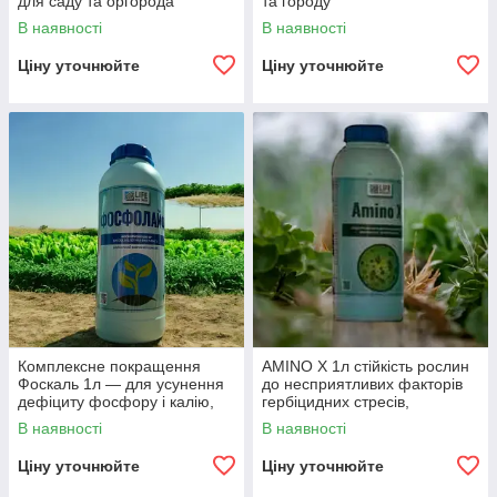
для саду та оргорода
та городу
В наявності
В наявності
Ціну уточнюйте
Ціну уточнюйте
Комплексне покращення
AMINO X 1л стійкість рослин
Фоскаль 1л — для усунення
до несприятливих факторів
дефіциту фосфору і калію,
гербіцидних стресів,
стимуляції росту рослин.
температурних.
В наявності
В наявності
Ціну уточнюйте
Ціну уточнюйте