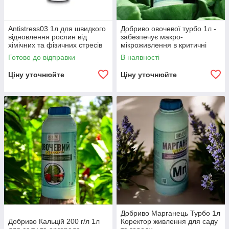
Antistress03 1л для швидкого
Добриво овочевої турбо 1л -
відновлення рослин від
забезпечує макро-
хімічних та фізичних стресів
мікроживлення в критичні
фази розвитку рослин.
Готово до відправки
В наявності
Ціну уточнюйте
Ціну уточнюйте
Добриво Марганець Турбо 1л
Добриво Кальцій 200 г/л 1л
Коректор живлення для саду