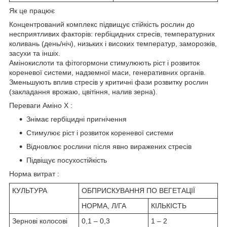
Як це працює
Концентрований комплекс підвищує стійкість рослин до
несприятливих факторів: гербіцидних стресів, температурних
коливань (день/ніч), низьких і високих температур, заморозків,
засухи та іншіх.
Амінокислоти та фітогормони стимулюють ріст і розвиток
кореневої системи, надземної маси, генеративних органів.
Зменьшують вплив стресів у критичні фази розвитку рослин
(закладання врожаю, цвітіння, налив зерна).
Переваги Аміно Х :
Знімає гербіцидні пригнічення
Стимулює ріст і розвиток кореневої системи
Відновлює рослини після явно виражених стресів
Підвіщує посухостійкість
Норма витрат :
КУЛЬТУРА
ОБПРИСКУВАННЯ ПО ВЕГЕТАЦІЇ
НОРМА, Л/ГА
КІЛЬКІСТЬ
Зернові колосові
0,1 – 0,3
1 – 2