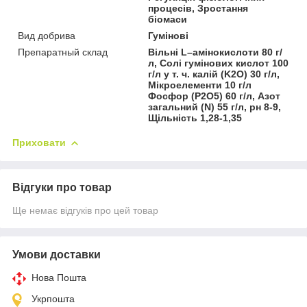
процесів, Зростання
біомаси
Вид добрива
Гумінові
Препаратный склад
Вільні L–амінокислоти 80 г/
л, Солі гумінових кислот 100
г/л у т. ч. калій (K2O) 30 г/л,
Мікроелементи 10 г/л
Фосфор (P2O5) 60 г/л, Азот
загальний (N) 55 г/л, рн 8-9,
Щільність 1,28-1,35
Приховати
Відгуки про товар
Ще немає відгуків про цей товар
Умови доставки
Нова Пошта
Укрпошта