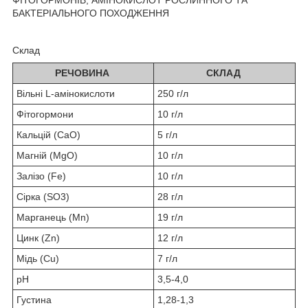
БАКТЕРІАЛЬНОГО ПОХОДЖЕННЯ
Склад
РЕЧОВИНА
СКЛАД
Вільні L-амінокислоти
250 г/л
Фітогормони
10 г/л
Кальцій (СаО)
5 г/л
Магній (MgO)
10 г/л
Залізо (Fe)
10 г/л
Сірка (SO
3
)
28 г/л
Марганець (Mn)
19 г/л
Цинк (Zn)
12 г/л
Мідь (Cu)
7 г/л
pH
3,5-4,0
Густина
1,28-1,3