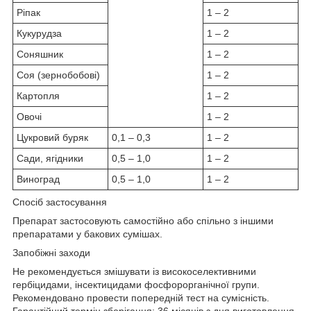
Ріпак
1 – 2
Кукурудза
1 – 2
Соняшник
1 – 2
Соя (зернобобові)
1 – 2
Картопля
1 – 2
Овочі
1 – 2
Цукровий буряк
0,1 – 0,3
1 – 2
Сади, ягідники
0,5 – 1,0
1 – 2
Виноград
0,5 – 1,0
1 – 2
Спосіб застосування
Препарат застосовують самостійно або спільно з іншими
препаратами у бакових сумішах.
Запобіжні заходи
Не рекомендується змішувати із високоселективними
гербіцидами, інсектицидами фосфорорганічної групи.
Рекомендовано провести попередній тест на сумісність.
Гарантійний термін зберігання: 36 місяців з дня виготовлення