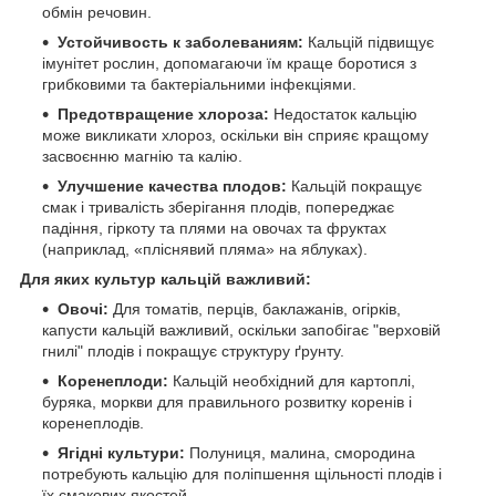
обмін речовин.
Устойчивость к заболеваниям:
Кальцій підвищує
імунітет рослин, допомагаючи їм краще боротися з
грибковими та бактеріальними інфекціями.
Предотвращение хлороза:
Недостаток кальцію
може викликати хлороз, оскільки він сприяє кращому
засвоєнню магнію та калію.
Улучшение качества плодов:
Кальцій покращує
смак і тривалість зберігання плодів, попереджає
падіння, гіркоту та плями на овочах та фруктах
(наприклад, «пліснявий пляма» на яблуках).
Для яких культур кальцій важливий:
Овочі:
Для томатів, перців, баклажанів, огірків,
капусти кальцій важливий, оскільки запобігає "верховій
гнилі" плодів і покращує структуру ґрунту.
Коренеплоди:
Кальцій необхідний для картоплі,
буряка, моркви для правильного розвитку коренів і
коренеплодів.
Ягідні культури:
Полуниця, малина, смородина
потребують кальцію для поліпшення щільності плодів і
їх смакових якостей.