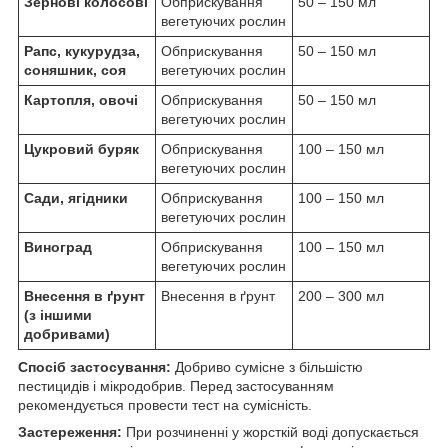
Зернові колосові
Обприскування
50 – 150 мл
вегетуючих рослин
Рапс, кукурудза,
Обприскування
50 – 150 мл
соняшник, соя
вегетуючих рослин
Картопля, овочі
Обприскування
50 – 150 мл
вегетуючих рослин
Цукровий буряк
Обприскування
100 – 150 мл
вегетуючих рослин
Сади, ягідники
Обприскування
100 – 150 мл
вегетуючих рослин
Виноград
Обприскування
100 – 150 мл
вегетуючих рослин
Внесення в ґрунт
Внесення в ґрунт
200 – 300 мл
(з іншими
добривами)
Спосіб застосування:
Добриво сумісне з більшістю
пестицидів і мікродобрив. Перед застосуванням
рекомендується провести тест на сумісність.
Застереження:
При розчиненні у жорсткій воді допускається