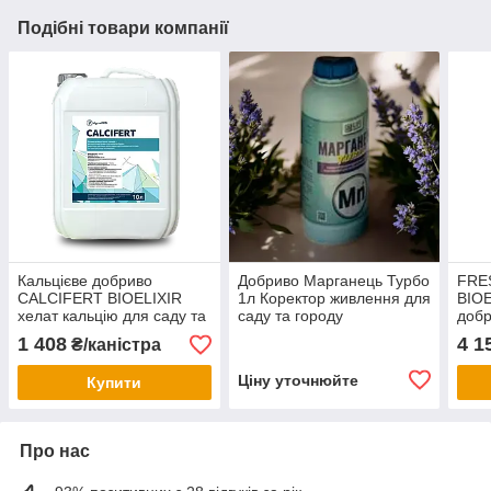
Подібні товари компанії
Кальцієве добриво
Добриво Марганець Турбо
FRE
CALCIFERT BIOELIXIR
1л Коректор живлення для
BIOE
хелат кальцію для саду та
саду та городу
добр
овочів 10 л
ягід
1 408
4 1
₴/каністра
Ціну уточнюйте
Купити
Про нас