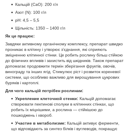
Кальцій (CaO): 200 г/л
Азот (N): 100 г/л
pH: 4,5 – 5,5
Щільність: 1350 – 1400 г/л
Як це працює:
Завдяки активному органічному комплексу, препарат швидко
проникає в клітину і утворює з'єднання, які сприяють
зміцненню клітинної стінки. Це робить рослину більш стійкою
до фізичних впливів і захистить від шкідників. Також препарат
допомагає продовжити термін зберігання фруктів, овочів,
винограду та інших ягід. Стимулює ріст і розвиток кореневої
системи, що особливо важливо для вирощування цукрових
буряків і картоплі.
Для чого кальцій потрібен рослинам:
Укрепление клеточной стенки:
Кальцій допомагає
створювати пектинові сполуки в клітинних стінках, що
робить їх міцнішими, а рослина — стійкішою до
пошкоджень і хвороб.
Участие в метаболизме:
Кальцій активує ферменти,
що відповідають за синтез білків і вуглеводів, покращує