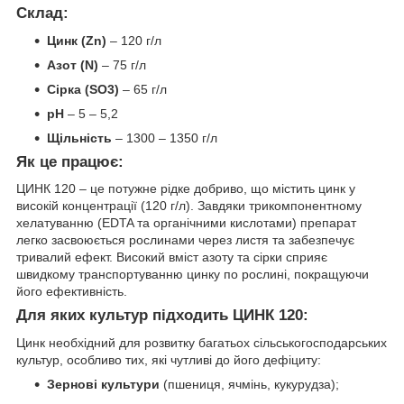
Склад:
Цинк (Zn)
– 120 г/л
Азот (N)
– 75 г/л
Сірка (SO3)
– 65 г/л
pH
– 5 – 5,2
Щільність
– 1300 – 1350 г/л
Як це працює:
ЦИНК 120 – це потужне рідке добриво, що містить цинк у
високій концентрації (120 г/л). Завдяки трикомпонентному
хелатуванню (EDTA та органічними кислотами) препарат
легко засвоюється рослинами через листя та забезпечує
тривалий ефект. Високий вміст азоту та сірки сприяє
швидкому транспортуванню цинку по рослині, покращуючи
його ефективність.
Для яких культур підходить ЦИНК 120:
Цинк необхідний для розвитку багатьох сільськогосподарських
культур, особливо тих, які чутливі до його дефіциту:
Зернові культури
(пшениця, ячмінь, кукурудза);