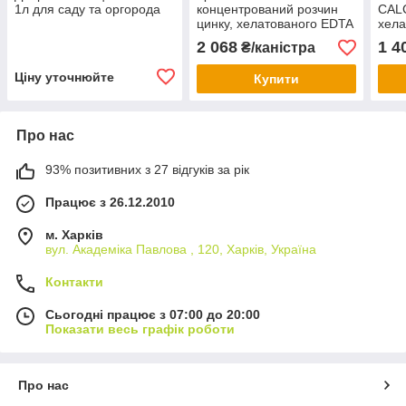
1л для саду та оргорода
концентрований розчин
CAL
цинку, хелатованого EDTA
хела
та органічними кислотами
овоч
2 068
1 4
₴/каністра
Ціну уточнюйте
Купити
Про нас
93% позитивних з 27 відгуків за рік
Працює з 26.12.2010
м. Харків
вул. Академіка Павлова , 120, Харків, Україна
Контакти
Сьогодні працює з 07:00 до 20:00
Показати весь графік роботи
Про нас