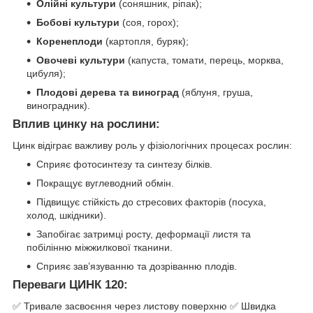
Олійні культури
(соняшник, ріпак);
Бобові культури
(соя, горох);
Коренеплоди
(картопля, буряк);
Овочеві культури
(капуста, томати, перець, морква,
цибуля);
Плодові дерева та виноград
(яблуня, груша,
виноградник).
Вплив цинку на рослини:
Цинк відіграє важливу роль у фізіологічних процесах рослин:
Сприяє фотосинтезу та синтезу білків.
Покращує вуглеводний обмін.
Підвищує стійкість до стресових факторів (посуха,
холод, шкідники).
Запобігає затримці росту, деформації листя та
побілінню міжжилкової тканини.
Сприяє зав’язуванню та дозріванню плодів.
Переваги ЦИНК 120:
✅ Тривале засвоєння через листову поверхню ✅ Швидка