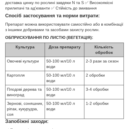
доставка цинку по рослині завдяки N та S ✅ Високоякісні
прилипачі та ад'юванти ✅ Стійкість до змивання
Спосіб застосування та норми витрати:
Препарат можна використовувати самостійно або в комбінації
з іншими добривами та засобами захисту рослин.
ОБПРИСКУВАННЯ ПО ЛИСТЮ (ВЕГЕТАЦІЯ):
Культура
Доза препарату
Кількість
обробок
Овочеві культури
50-100 мл/10 л
2-3 рази за сезон
води
Картопля
50-100 мл/10 л
2 обробки
води
Плодові дерева та
50-100 мл/10 л
3-4 обробки
виноград
води
Зернові, соняшник,
50-100 мл/10 л
1-2 обробки
ріпак, кукурудза,
води
соя
Запобіжні заходи: