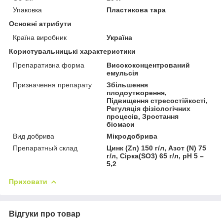
Упаковка
Пластикова тара
Основні атрибути
Країна виробник
Україна
Користувальницькі характеристики
Препаративна форма
Висококонцентрований
емульсія
Призначення препарату
Збільшення
плодоутворення,
Підвищення стресостійкості,
Регуляція фізіологічних
процесів, Зростання
біомаси
Вид добрива
Мікродобрива
Препаратный склад
Цинк (Zn) 150 г/л, Азот (N) 75
г/л, Сірка(SO3) 65 г/л, pH 5 –
5,2
Приховати
Відгуки про товар