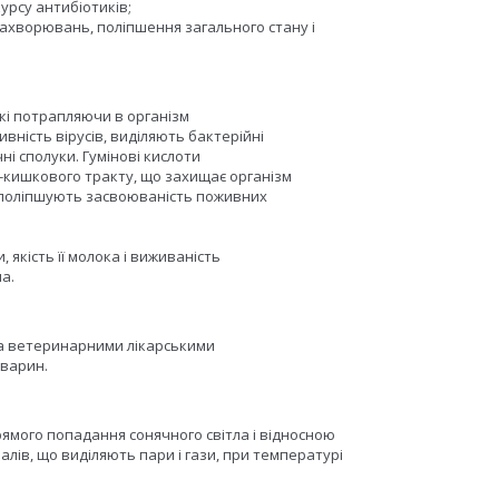
урсу антибіотиків;
ахворювань, поліпшення загального стану і
які потрапляючи в організм
ивність вірусів, виділяють бактерійні
ні сполуки. Гумінові кислоти
-кишкового тракту, що захищає організм
і поліпшують засвоюваність поживних
 якість її молока і виживаність
а.
та ветеринарними лікарськими
тварин.
прямого попадання сонячного світла і відносною
алів, що виділяють пари і гази, при температурі