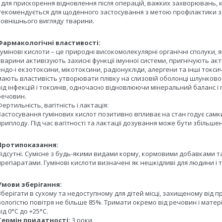
• для прискорення відновлення після операцій, важких захворювань, к
Рекомендується для щоденного застосування з метою профілактики з
зовнішнього вигляду тварини.
Фармакологічні властивості:
Гумінові кислоти – це природні високомолекулярні органічні сполуки, 
тварини активізують захисні функції імунної системи, пригнічують акт
ендо-і екзотоксини, мікотоксини, радіонукліди, алергени та інші токсич
мають властивість утворювати плівку на слизовій оболонці шлунково
від інфекцій і токсинів, одночасно відновлюючи мінеральний баланс 
речовин.
Фертильність, вагітність і лактація:
Застосування гумінових кислот позитивно впливає на стан годує самки,
приплоду. Під час вагітності та лактації дозування може бути збільшен
Протипоказання:
Відсутні. Сумісне з будь-якими видами корму, кормовими добавками 
препаратами. Гумінові кислоти визначені як нешкідливі для людини і 
Умови зберігання:
Зберігати в сухому та недоступному для дітей місці, захищеному від 
вологістю повітря не більше 85%. Тримати окремо від речовин і матері
від 0°C до +25°C.
Термін придатності:
3 роки.