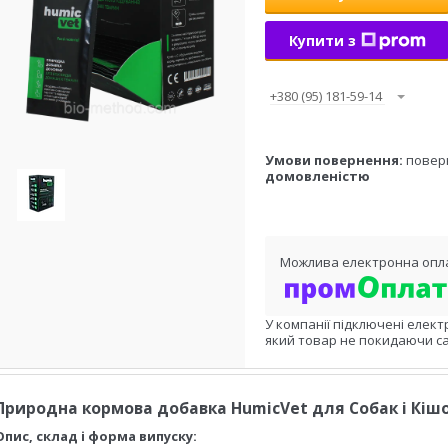
Купити з
+380 (95) 181-59-14
повер
домовленістю
У компанії підключені елект
який товар не покидаючи са
Природна кормова добавка HumicVet для Собак і Кіш
Опис, склад і форма випуску: