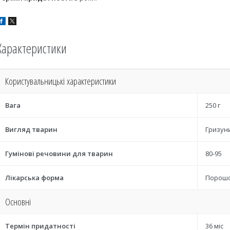
Характеристики
Користувальницькі характеристики
Вага
250 г
Вигляд тварин
Гризуни
Гумінові речовини для тварин
80-95
Лікарська форма
Порош
Основні
Термін придатності
36 міс