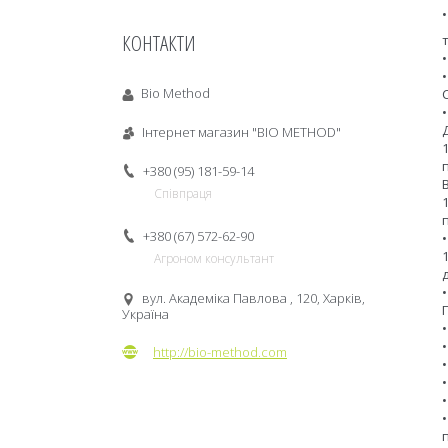
КОНТАКТИ
т
Bio Method
Інтернет магазин "BIO METHOD"
+380 (95) 181-59-14
Співпраця
+380 (67) 572-62-90
Агроном консультант
вул. Академіка Павлова , 120, Харків,
Україна
http://bio-method.com