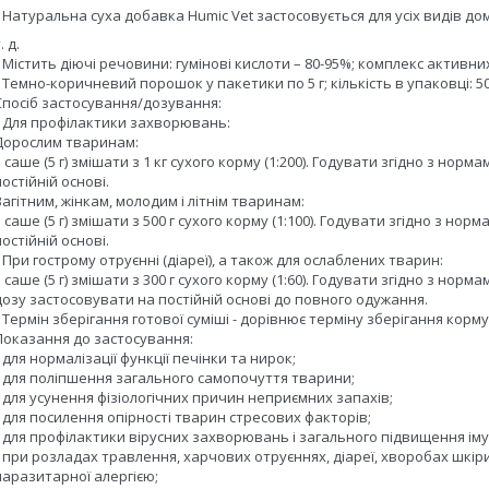
• Натуральна суха добавка Humic Vet застосовується для усіх видів дома
. д.
• Містить діючі речовини: гумінові кислоти – 80-95%; комплекс активни
• Темно-коричневий порошок у пакетики по 5 г; кількість в упаковці: 5
Спосіб застосування/дозування:
• Для профілактики захворювань:
Дорослим тваринам:
1 саше (5 г) змішати з 1 кг сухого корму (1:200). Годувати згідно з но
постійній основі.
Вагітним, жінкам, молодим і літнім тваринам:
1 саше (5 г) змішати з 500 г сухого корму (1:100). Годувати згідно з н
постійній основі.
• При гострому отруєнні (діареї), а також для ослаблених тварин:
1 саше (5 г) змішати з 300 г сухого корму (1:60). Годувати згідно з но
дозу застосовувати на постійній основі до повного одужання.
• Термін зберігання готової суміші - дорівнює терміну зберігання корм
Показання до застосування:
• для нормалізації функції печінки та нирок;
• для поліпшення загального самопочуття тварини;
• для усунення фізіологічних причин неприємних запахів;
• для посилення опірності тварин стресових факторів;
• для профілактики вірусних захворювань і загального підвищення іму
• при розладах травлення, харчових отруєннях, діареї, хворобах шкір
паразитарної алергією;