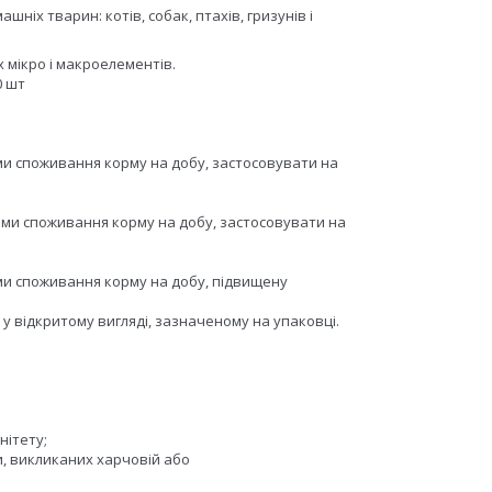
шніх тварин: котів, собак, птахів, гризунів і
х мікро і макроелементів.
0 шт
рмами споживання корму на добу, застосовувати на
ормами споживання корму на добу, застосовувати на
рмами споживання корму на добу, підвищену
у у відкритому вигляді, зазначеному на упаковці.
нітету;
и, викликаних харчовій або