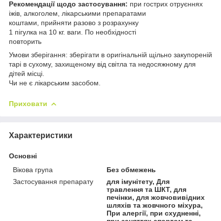
Рекомендації щодо застосування:
при гострих отруєннях
іжів, алкоголем, лікарськими препаратами
коштами, прийняти разово з розрахунку
1 пігулка на 10 кг. ваги. По необхідності
повторить
Умови зберігання: зберігати в оригінальній щільно закупореній
тарі в сухому, захищеному від світла та недосяжному для
дітей місці.
Чи не є лікарським засобом.
Приховати
Характеристики
Основні
Вікова група
Без обмежень
Застосування препарату
для імунітету, Для
травлення та ШКТ, для
печінки, для жовчовивідних
шляхів та жовчного міхура,
При алергії, при схудненні,
при заняттях спортом та