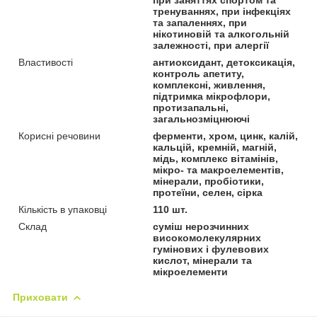
тренуваннях, при інфекціях
та запаленнях, при
нікотиновій та алкогольній
залежності, при алергії
Властивості
антиоксидант, детоксикація,
контроль апетиту,
комплексні, живлення,
підтримка мікрофлори,
протизапальні,
загальнозміцнюючі
Корисні речовини
ферменти, хром, цинк, калій,
кальцій, кремній, магній,
мідь, комплекс вітамінів,
мікро- та макроелементів,
мінерали, пробіотики,
протеїни, селен, сірка
Кількість в упаковці
110 шт.
Склад
суміш нерозчинних
високомолекулярних
гумінових і фулевових
кислот, мінерали та
мікроелементи
Приховати