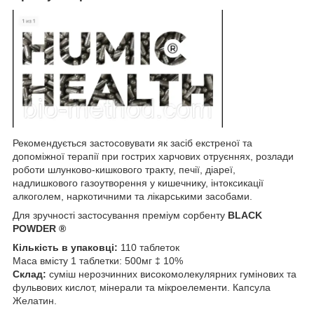
Рекомендується застосовувати як засіб екстреної та
допоміжної терапії при гострих харчових отруєннях, розлади
роботи шлунково-кишкового тракту, печії, діареї,
надлишкового газоутворення у кишечнику, інтоксикації
алкоголем, наркотичними та лікарськими засобами.
Для зручності застосування преміум сорбенту
BLACK
POWDER ®
Кількість в упаковці:
110 таблеток
Маса вмісту 1 таблетки: 500мг ‡ 10%
Склад:
суміш нерозчинних високомолекулярних гумінових та
фульвових кислот, мінерали та мікроелементи. Капсула
Желатин.