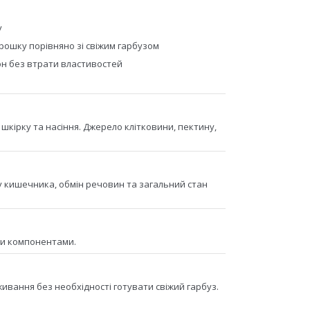
у
рошку порівняно зі свіжим гарбузом
н без втрати властивостей
шкірку та насіння. Джерело клітковини, пектину,
ту кишечника, обмін речовин та загальний стан
ми компонентами.
вання без необхідності готувати свіжий гарбуз.