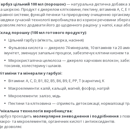
Гарбуз цільний 100 мл (порошок)
— натуральна дієтична добавка з 
та шкіркою. Продукт є джерелом клітковини, пектину, вітамінів A, C, E
травної системи, функцій печінки та природному очищенню організму
Завдяки сучасній технології виробництва всі корисні речовини збері
дозволяє легко додавати його до щоденного раціону: у напої, каші або 
Склад порошку (100 мл готового продукту):
Цільний гарбуз (м’якоть, шкірка, насіння)
Фульвова кислота — джерело 74 мінералів, 10 вітамінів та 20 ам
імунітет, зменшує запальні процеси, забезпечує клітини киснем т
Мікрокристалічна целюлоза — джерело харчових волокон, забе
токсинів, холестерину і шлаків.
Вітаміни та мінерали у гарбузі:
Вітаміни: A, C, D, B1, B2, B5, B6, B9, E, PP, Т (карнітин), K
Макроелементи: калій, кальцій, магній, фосфор, натрій
Мікроелементи: залізо, мідь
Пектини та клітковина — сприяють детоксикації, нормалізації т
Унікальна технологія виробництва:
Гарбуз проходить
молекулярне зневоднення і подрібнення
з пов
макро- та мікроелементів, органічних кислот і антиоксидантів.
Це дозволяє: