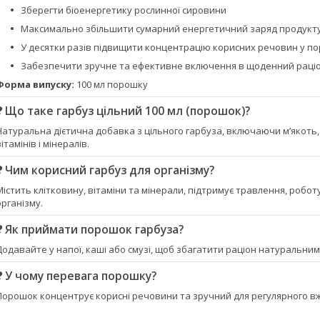
Зберегти біоенергетику рослинної сировини
Максимально збільшити сумарний енергетичний заряд продукт
У десятки разів підвищити концентрацію корисних речовин у по
Забезпечити зручне та ефективне включення в щоденний раціо
Форма випуску:
100 мл порошку
❓ Що таке гарбуз цільний 100 мл (порошок)?
Натуральна дієтична добавка з цільного гарбуза, включаючи м’якоть, 
ітамінів і мінералів.
❓ Чим корисний гарбуз для організму?
Містить клітковину, вітаміни та мінерали, підтримує травлення, робо
організму.
❓ Як приймати порошок гарбуза?
Додавайте у напої, каші або смузі, щоб збагатити раціон натуральни
❓ У чому перевага порошку?
Порошок концентрує корисні речовини та зручний для регулярного вжи