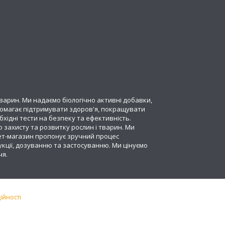
варин. Ми надаємо біологічно активні добавки,
опомагає підтримувати здоров'я, покращувати
хідні тести на безпеку та ефективність.
 захисту та розвитку рослин і тварин. Ми
ет-магазин пропонує зручний процес
укції, дозуванню та застосуванню. Ми цінуємо
чя.
ійності