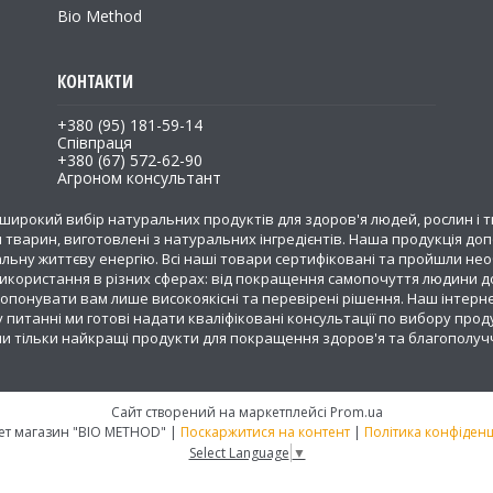
Bio Method
+380 (95) 181-59-14
Співпраця
+380 (67) 572-62-90
Агроном консультант
широкий вибір натуральних продуктів для здоров'я людей, рослин і т
 тварин, виготовлені з натуральних інгредієнтів. Наша продукція д
льну життєву енергію. Всі наші товари сертифіковані та пройшли необ
 використання в різних сферах: від покращення самопочуття людини до
понувати вам лише високоякісні та перевірені рішення. Наш інтерн
 питанні ми готові надати кваліфіковані консультації по вибору прод
ли тільки найкращі продукти для покращення здоров'я та благополуч
Сайт створений на маркетплейсі
Prom.ua
Інтернет магазин "BIO METHOD" |
Поскаржитися на контент
|
Політика конфіденц
Select Language
▼