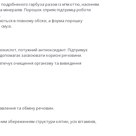
подрібненого гарбуза разом із м’якоттю, насінням
 та мінералів. Порошок сприяє підтримці роботи
.
гаються в повному обсязі, а форма порошку
смузі.
інокислот, потужний антиоксидант. Підтримує
а допомагає засвоювати корисні речовини.
зпечує очищення організму та виведення
равлення та обміну речовин.
ним збереженням структури клітин, усіх вітамінів,