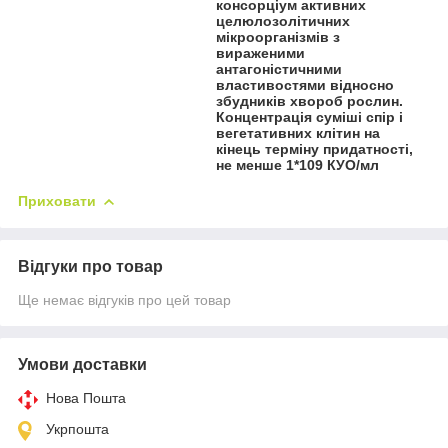
консорціум активних
целюлозолітичних
мікроорганізмів з
вираженими
антагоністичними
властивостями відносно
збудників хвороб рослин.
Концентрація суміші спір і
вегетативних клітин на
кінець терміну придатності,
не менше 1*109 КУО/мл
Приховати
Відгуки про товар
Ще немає відгуків про цей товар
Умови доставки
Нова Пошта
Укрпошта