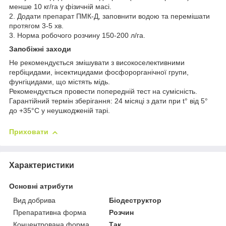
менше 10 кг/га у фізичній масі.
2. Додати препарат ПМК-Д, заповнити водою та перемішати
протягом 3-5 хв.
3. Норма робочого розчину 150-200 л/га.
Запобіжні заходи
Не рекомендується змішувати з високоселективними
гербіцидами, інсектицидами фосфорорганічної групи,
фунгіцидами, що містять мідь.
Рекомендується провести попередній тест на сумісність.
Гарантійний термін зберігання: 24 місяці з дати при t° від 5°
до +35°С у неушкодженій тарі.
Приховати
Характеристики
Основні атрибути
Вид добрива
Біодеструктор
Препаративна форма
Розчин
Концентрована форма
Так