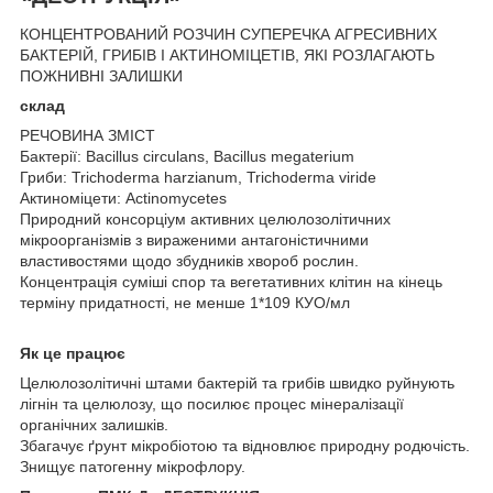
КОНЦЕНТРОВАНИЙ РОЗЧИН СУПЕРЕЧКА АГРЕСИВНИХ
БАКТЕРІЙ, ГРИБІВ І АКТИНОМІЦЕТІВ, ЯКІ РОЗЛАГАЮТЬ
ПОЖНИВНІ ЗАЛИШКИ
склад
РЕЧОВИНА ЗМІСТ
Бактерії: Bacillus circulans, Bacillus megaterium
Гриби: Trichoderma harzianum, Trichoderma viride
Актиноміцети: Actinomycetes
Природний консорціум активних целюлозолітичних
мікроорганізмів з вираженими антагоністичними
властивостями щодо збудників хвороб рослин.
Концентрація суміші спор та вегетативних клітин на кінець
терміну придатності, не менше 1*109 КУО/мл
Як це працює
Целюлозолітичні штами бактерій та грибів швидко руйнують
лігнін та целюлозу, що посилює процес мінералізації
органічних залишків.
Збагачує ґрунт мікробіотою та відновлює природну родючість.
Знищує патогенну мікрофлору.