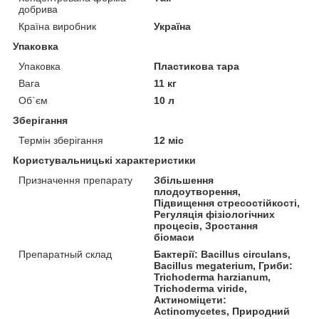
добрива
Країна виробник
Україна
Упаковка
Упаковка
Пластикова тара
Вага
11 кг
Об`єм
10 л
Зберігання
Термін зберігання
12 міс
Користувальницькі характеристики
Призначення препарату
Збільшення
плодоутворення,
Підвищення стресостійкості,
Регуляція фізіологічних
процесів, Зростання
біомаси
Препаратный склад
Бактерії: Bacillus circulans,
Bacillus megaterium, Гриби:
Trichoderma harzianum,
Trichoderma viride,
Актиноміцети:
Actinomycetes, Природний