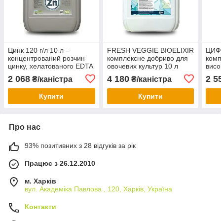
Цинк 120 г/л 10 л –
FRESH VEGGIE BIOELIXIR
ЦИФО
концентрований розчин
комплексне добриво для
ком
цинку, хелатованого EDTA
овочевих культур 10 л
висо
та органічними кислотами
фос
2 068
4 180
2 5
₴/каністра
₴/каністра
пок
Купити
Купити
Про нас
93% позитивних з 28 відгуків за рік
Працює з 26.12.2010
м. Харків
вул. Академіка Павлова , 120, Харків, Україна
Контакти