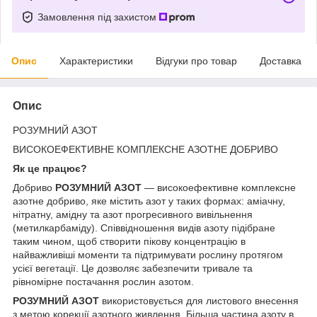
Замовлення під захистом
Опис
Характеристики
Відгуки про товар
Доставка
Опис
РОЗУМНИЙ АЗОТ
ВИСОКОЕФЕКТИВНЕ КОМПЛЕКСНЕ АЗОТНЕ ДОБРИВО
Як це працює?
Добриво
РОЗУМНИЙ АЗОТ
— високоефективне комплексне
азотне добриво, яке містить азот у таких формах: аміачну,
нітратну, амідну та азот прогресивного вивільнення
(метилкарбаміду). Співвідношення видів азоту підібране
таким чином, щоб створити пікову концентрацію в
найважливіші моменти та підтримувати рослину протягом
усієї вегетації. Це дозволяє забезпечити тривале та
рівномірне постачання рослин азотом.
РОЗУМНИЙ АЗОТ
використовується для листового внесення
з метою корекції азотного живлення. Більша частина азоту в