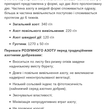
препараті представлена у формі, що дає його пролонговану
дію. Частина азоту в амідній формі споживається одразу,
більша ж частина вивільняється поступово і споживається
протягом до 6 тижнів.
Загальний азот
: 340 г/л
Азот повільного вивільнення
: 220 г/л
Азот швидкої дії
: 120 г/л
Густина
: 1270 ± 50 г/л
Переваги РОЗУМНОГО АЗОТУ перед традиційними
азотними добривами:
Вноситься по листу без ризику опіків завдяки
наднизькому вмісту біурету;
Довге і повільне вивільнення азоту, не викликаючи
надмірної неконтрольованої вегетації;
Низький сольовий індекс та фітотоксичність
(найнижчий серед азотних добрив);
Змочувальні властивості;
Мінімізація непродуктивних втрат азоту;
Не провокує корозії;