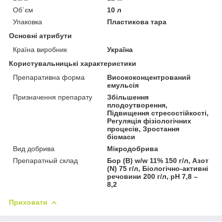
Об`єм
10 л
Упаковка
Пластикова тара
Основні атрибути
Країна виробник
Україна
Користувальницькі характеристики
Препаративна форма
Висококонцентрований
емульсія
Призначення препарату
Збільшення
плодоутворення,
Підвищення стресостійкості,
Регуляція фізіологічних
процесів, Зростання
біомаси
Вид добрива
Мікродобрива
Препаратный склад
Бор (В) w/w 11% 150 г/л, Азот
(N) 75 г/л, Біологічно-активні
речовини 200 г/л, pH 7,8 –
8,2
Приховати