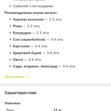
Сумісний з пестицидами.
Рекомендована норма витрат:
Зернові колосові
— 2-3 л/га
Ріпак
— 2-3 л/га
Кукурудза
— 2-3 л/га
Соя (зернобобові)
— 3-4 л/га
Картопля
— 3-4 л/га
Цукровий буряк
— 3-4 л/га
Овочі
— 3-4 л/га
Сади, ягідники, виноград
— 3-4 л/га
Приховати
Характеристики
Упаковка
Вага
12 кг