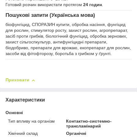
Готовий розчин використати протягом
24 годин
.
Пошукові запити (Українська мова)
біофунгіцид, СПОРАЗИН купити, обробка насіння, фунгіцид
для рослин, стимулятор росту, захист рослин, агропрепарат,
засіб проти грибків, біологічний фунгіцид, обробка зернових,
захист сільгоспкультур, антифунгіцидні препарати,
біодобриво, препарати для врожаю, екопрепарат для рослин,
засоби від фітофторозу, боротьба з грибком у ґрунті.
Приховати
Характеристики
Основні
Тип впливу на організм
Контактно-системно-
трансламінарий
Хімічний склад
Органічні