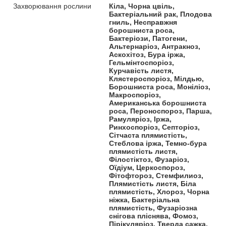
Захворювання рослини
Кіла, Чорна цвіль,
Бактеріальний рак, Плодова
гниль, Несправжня
борошниста роса,
Бактеріози, Патогени,
Альтернаріоз, Антракноз,
Аскохітоз, Бура іржа,
Гельмінтоспоріоз,
Курчавість листя,
Клястероспоріоз, Мілдью,
Борошниста роса, Моніліоз,
Макроспоріоз,
Американська борошниста
роса, Пероноспороз, Парша,
Рамуляріоз, Іржа,
Ринхоспоріоз, Септоріоз,
Сітчаста плямистість,
Стеблова іржа, Темно-бура
плямистість листя,
Філостіктоз, Фузаріоз,
Оїдіум, Церкоспороз,
Фітофтороз, Стемфилиоз,
Плямистість листя, Біла
плямистість, Хлороз, Чорна
ніжка, Бактеріальна
плямистість, Фузаріозна
снігова пліснява, Фомоз,
Пірікуляріоз, Тверда сажка,