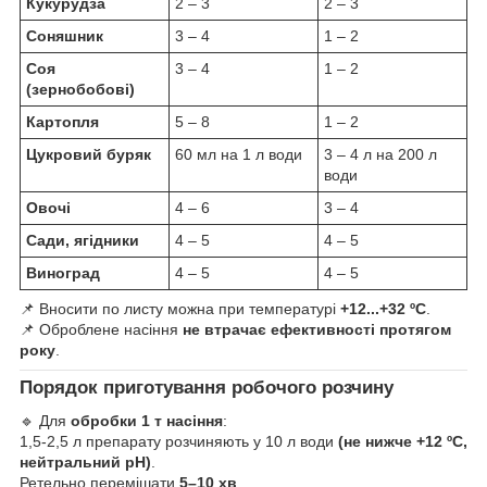
Кукурудза
2 – 3
2 – 3
Соняшник
3 – 4
1 – 2
Соя
3 – 4
1 – 2
(зернобобові)
Картопля
5 – 8
1 – 2
Цукровий буряк
60 мл на 1 л води
3 – 4 л на 200 л
води
Овочі
4 – 6
3 – 4
Сади, ягідники
4 – 5
4 – 5
Виноград
4 – 5
4 – 5
📌 Вносити по листу можна при температурі
+12...+32 ºС
.
📌 Оброблене насіння
не втрачає ефективності протягом
року
.
Порядок приготування робочого розчину
🔹 Для
обробки 1 т насіння
:
1,5-2,5 л препарату розчиняють у 10 л води
(не нижче +12 ºС,
нейтральний pH)
.
Ретельно перемішати
5–10 хв
.