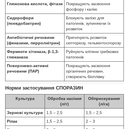
Глюконова кислота, фітази
Покращують засвоєння
фосфору і калію
Сидерофори
Блокують залізо для
(псевдобактрин)
патогенів, зупиняючи їх
розвиток
Антибіотичні речовини
Пригнічують розвиток
(феназини, пирролнітрин)
септоріозу, гельмінтоспорозу
Ферменти хітиназа, β-1,3-
Руйнують клітини грибкових
глюканаза
патогенів
Поверхнево-активні
Покращують засвоєння
речовини (ПАР)
органічних речовин,
створюють біоплівку
Норми застосування СПОРАЗИН
Культура
Обробка насіння
Обприскування
(л/т)
(л/га)
Зернові культури
1,5 – 2,5
1,5 – 2,5
Ріпак
1,5 – 2,5
2 – 3