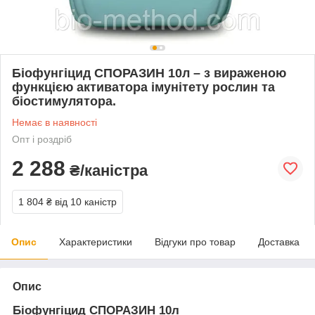
Біофунгіцид СПОРАЗИН 10л – з вираженою
функцією активатора імунітету рослин та
біостимулятора.
Немає в наявності
Опт і роздріб
2 288
₴/каністра
1 804 ₴
від 10 каністр
Опис
Характеристики
Відгуки про товар
Доставка
Опис
Біофунгіцид СПОРАЗИН 10л