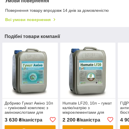
Умови повернення
Повернення товару впродовж 14 днів за домовленістю
Всі умови повернення
Подібні товари компанії
Добриво Гумат Аміно 10л
Humate LF20, 10л – гумат
ГІД
– гуміновий комплекс з
калію/натрію з
анти
амінокислотами для
мікроелементами для
біос
живлення та росту
живлення та зміцнення
росл
3 630
2 200
4 9
₴/каністра
₴/каністра
рослин.
рослин.
та т