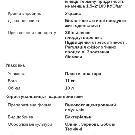
кінець терміну придатності,
не менша 1,5–2*109 КУО/мл
Країна виробник
Україна
Діюча речовина
Біологічно активні продукти
життєдіяльності
Призначення препарату
Збільшення
плодоутворення,
Підвищення стресостійкості,
Регуляція фізіологічних
процесів, Зростання
біомаси
Упаковка
Упаковка
Пластикова тара
Вага
11 кг
Об`єм
10 л
Користувальницькі характеристики
Препаративна форма
Висококонцентрований
емульсія
Вид добрива
Бактеріальні
Оброблювані культури
Олійні, Зернові, Бобові,
Технічні