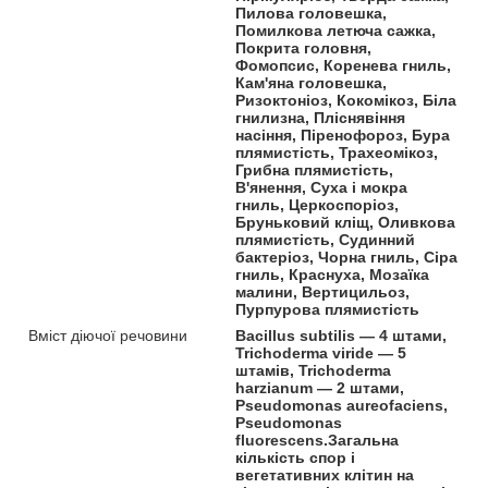
Пилова головешка,
Помилкова летюча сажка,
Покрита головня,
Фомопсис, Коренева гниль,
Кам'яна головешка,
Ризоктоніоз, Кокомікоз, Біла
гнилизна, Пліснявіння
насіння, Піренофороз, Бура
плямистість, Трахеомікоз,
Грибна плямистість,
В'янення, Суха і мокра
гниль, Церкоспоріоз,
Бруньковий кліщ, Оливкова
плямистість, Судинний
бактеріоз, Чорна гниль, Сіра
гниль, Краснуха, Мозаїка
малини, Вертицильоз,
Пурпурова плямистість
Вміст діючої речовини
Bacillus subtilis — 4 штами,
Trichoderma viride — 5
штамів, Trichoderma
harzianum — 2 штами,
Pseudomonas aureofaciens,
Pseudomonas
fluorescens.Загальна
кількість спор і
вегетативних клітин на