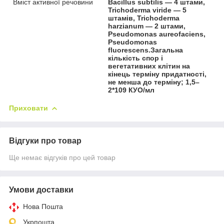
Вміст активної речовини
Bacillus subtilis — 4 штами,
Trichoderma viride — 5
штамів, Trichoderma
harzianum — 2 штами,
Pseudomonas aureofaciens,
Pseudomonas
fluorescens.Загальна
кількість спор і
вегетативних клітин на
кінець терміну придатності,
не менша до терміну; 1,5–
2*109 КУО/мл
Приховати
Відгуки про товар
Ще немає відгуків про цей товар
Умови доставки
Нова Пошта
Укрпошта