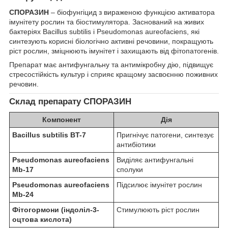
СПОРАЗИН
– біофунгіцид з вираженою функцією активатора
імунітету рослин та біостимулятора. Заснований на живих
бактеріях Bacillus subtilis і Pseudomonas aureofaciens, які
синтезують корисні біологічно активні речовини, покращують
ріст рослин, зміцнюють імунітет і захищають від фітопатогенів.
Препарат має антифунгальну та антимікробну дію, підвищує
стресостійкість культур і сприяє кращому засвоєнню поживних
речовин.
Склад препарату СПОРАЗИН
Компонент
Дія
Bacillus subtilis BT-7
Пригнічує патогени, синтезує
антибіотики
Pseudomonas aureofaciens
Виділяє антифунгальні
Mb-17
сполуки
Pseudomonas aureofaciens
Підсилює імунітет рослин
Mb-24
Фітогормони (індоліл-3-
Стимулюють ріст рослин
оцтова кислота)