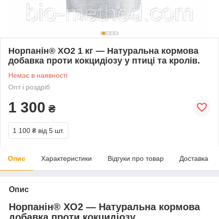
Норпанін® XO2 1 кг — Натуральна кормова
добавка проти кокцидіозу у птиці та кролів.
Немає в наявності
Опт і роздріб
1 300
₴
1 100 ₴
від 5 шт.
Опис
Характеристики
Відгуки про товар
Доставка
Опис
Норпанін® XO2 — Натуральна кормова
добавка проти кокцидіозу