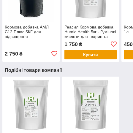
Кормова добавка АМЛ
Реасил Кормова добавка
Корм
С12 Плюс 5КГ для
Humic Health 5кг - Гумінові
1л
підвищення
кислоти для тварин та
продуктивності тварин
птиці.
1 750
450
₴
2 750
₴
Купити
Подібні товари компанії