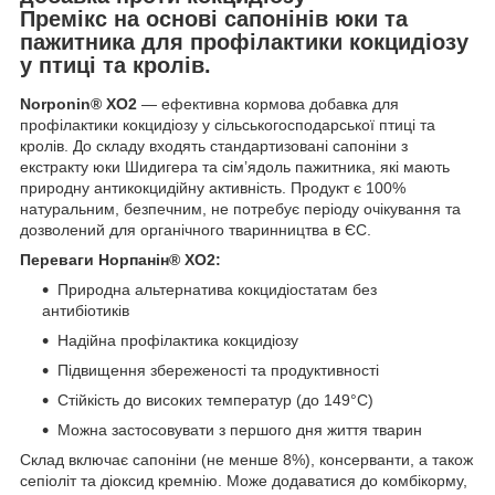
Премікс на основі сапонінів юки та
пажитника для профілактики кокцидіозу
у птиці та кролів.
Norponin
® XO2
— ефективна кормова добавка для
профілактики кокцидіозу у сільськогосподарської птиці та
кролів. До складу входять стандартизовані сапоніни з
екстракту юки Шидигера та сім’ядоль пажитника, які мають
природну антикокцидійну активність. Продукт є 100%
натуральним, безпечним, не потребує періоду очікування та
дозволений для органічного тваринництва в ЄС.
Переваги Норпанін® XO2:
Природна альтернатива кокцидіостатам без
антибіотиків
Надійна профілактика кокцидіозу
Підвищення збереженості та продуктивності
Стійкість до високих температур (до 149°C)
Можна застосовувати з першого дня життя тварин
Склад включає сапоніни (не менше 8%), консерванти, а також
сепіоліт та діоксид кремнію. Може додаватися до комбікорму,