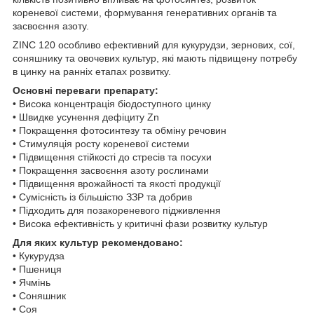
кореневої системи, формування генеративних органів та
засвоєння азоту.
ZINC 120 особливо ефективний для кукурудзи, зернових, сої,
соняшнику та овочевих культур, які мають підвищену потребу
в цинку на ранніх етапах розвитку.
Основні переваги препарату:
• Висока концентрація біодоступного цинку
• Швидке усунення дефіциту Zn
• Покращення фотосинтезу та обміну речовин
• Стимуляція росту кореневої системи
• Підвищення стійкості до стресів та посухи
• Покращення засвоєння азоту рослинами
• Підвищення врожайності та якості продукції
• Сумісність із більшістю ЗЗР та добрив
• Підходить для позакореневого підживлення
• Висока ефективність у критичні фази розвитку культур
Для яких культур рекомендовано:
• Кукурудза
• Пшениця
• Ячмінь
• Соняшник
• Соя