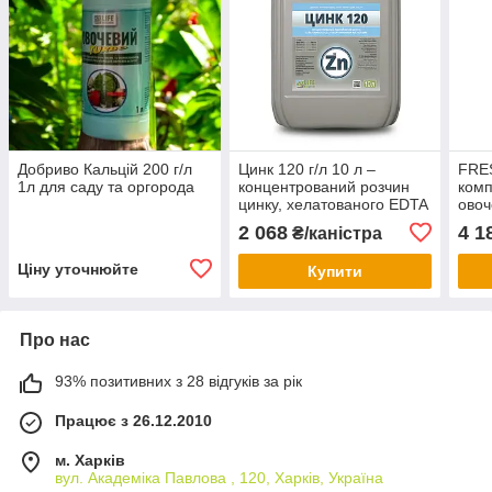
Добриво Кальцій 200 г/л
Цинк 120 г/л 10 л –
FRE
1л для саду та оргорода
концентрований розчин
комп
цинку, хелатованого EDTA
овоч
та органічними кислотами
2 068
4 1
₴/каністра
Ціну уточнюйте
Купити
Про нас
93% позитивних з 28 відгуків за рік
Працює з 26.12.2010
м. Харків
вул. Академіка Павлова , 120, Харків, Україна