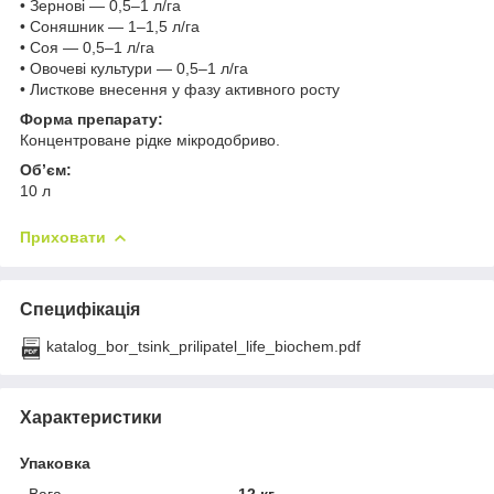
• Зернові — 0,5–1 л/га
• Соняшник — 1–1,5 л/га
• Соя — 0,5–1 л/га
• Овочеві культури — 0,5–1 л/га
• Листкове внесення у фазу активного росту
Форма препарату:
Концентроване рідке мікродобриво.
Об’єм:
10 л
Приховати
Специфікація
katalog_bor_tsink_prilipatel_life_biochem.pdf
Характеристики
Упаковка
Вага
12 кг