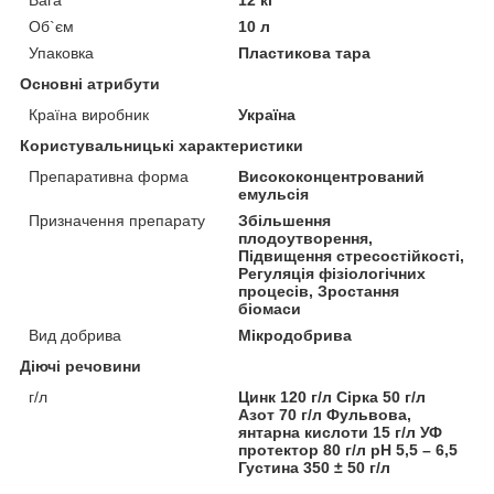
Об`єм
10 л
Упаковка
Пластикова тара
Основні атрибути
Країна виробник
Україна
Користувальницькі характеристики
Препаративна форма
Висококонцентрований
емульсія
Призначення препарату
Збільшення
плодоутворення,
Підвищення стресостійкості,
Регуляція фізіологічних
процесів, Зростання
біомаси
Вид добрива
Мікродобрива
Діючі речовини
г/л
Цинк 120 г/л Сірка 50 г/л
Азот 70 г/л Фульвова,
янтарна кислоти 15 г/л УФ
протектор 80 г/л рН 5,5 – 6,5
Густина 350 ± 50 г/л