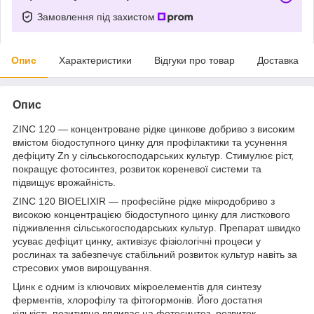
Замовлення під захистом
Опис
Характеристики
Відгуки про товар
Доставка
Опис
ZINC 120 — концентроване рідке цинкове добриво з високим
вмістом біодоступного цинку для профілактики та усунення
дефіциту Zn у сільськогосподарських культур. Стимулює ріст,
покращує фотосинтез, розвиток кореневої системи та
підвищує врожайність.
ZINC 120 BIOELIXIR — професійне рідке мікродобриво з
високою концентрацією біодоступного цинку для листкового
підживлення сільськогосподарських культур. Препарат швидко
усуває дефіцит цинку, активізує фізіологічні процеси у
рослинах та забезпечує стабільний розвиток культур навіть за
стресових умов вирощування.
Цинк є одним із ключових мікроелементів для синтезу
ферментів, хлорофілу та фітогормонів. Його достатня
кількість позитивно впливає на фотосинтез, розвиток