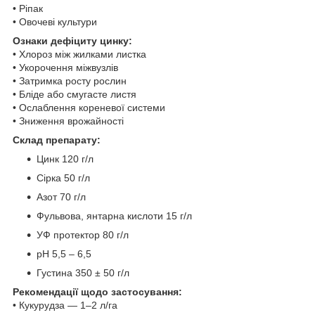
• Ріпак
• Овочеві культури
Ознаки дефіциту цинку:
• Хлороз між жилками листка
• Укорочення міжвузлів
• Затримка росту рослин
• Бліде або смугасте листя
• Ослаблення кореневої системи
• Зниження врожайності
Склад препарату:
Цинк 120 г/л
Сірка 50 г/л
Азот 70 г/л
Фульвова, янтарна кислоти 15 г/л
УФ протектор 80 г/л
рН 5,5 – 6,5
Густина 350 ± 50 г/л
Рекомендації щодо застосування:
• Кукурудза — 1–2 л/га