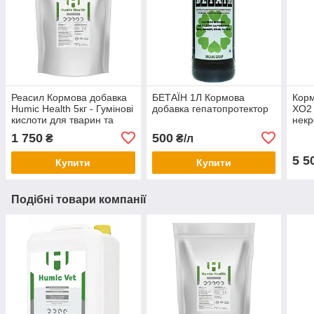
Реасил Кормова добавка
БЕТАЇН 1Л Кормова
Корм
Humic Health 5кг - Гумінові
добавка гепатопротектор
XO2 
кислоти для тварин та
некр
птиці.
кокц
1 750
500
₴
₴/л
5 5
Купити
Купити
Подібні товари компанії