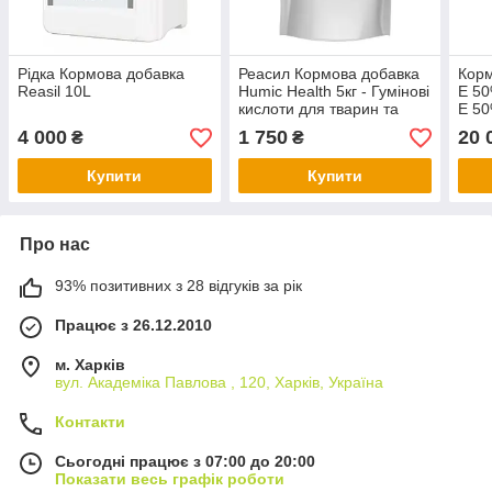
Рідка Кормова добавка
Реасил Кормова добавка
Корм
Reasil 10L
Humic Health 5кг - Гумінові
E 50
кислоти для тварин та
Е 50
птиці.
4 000
1 750
20 
₴
₴
Купити
Купити
Про нас
93% позитивних з 28 відгуків за рік
Працює з 26.12.2010
м. Харків
вул. Академіка Павлова , 120, Харків, Україна
Контакти
Сьогодні працює з 07:00 до 20:00
Показати весь графік роботи