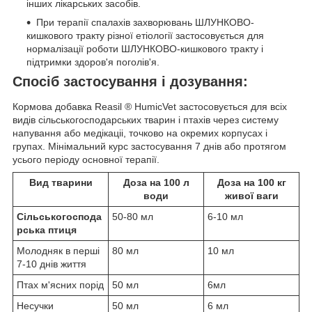
інших лікарських засобів.
При терапії спалахів захворювань ШЛУНКОВО-
кишкового тракту різної етіології застосовується для
нормалізації роботи ШЛУНКОВО-кишкового тракту і
підтримки здоров'я поголів'я.
Спосіб застосування і дозування:
Кормова добавка Reasil
®
HumicVet застосовується для всіх
видів сільськогосподарських тварин і птахів через систему
напування або медікаціі, точково на окремих корпусах і
групах. Мінімальний курс застосування 7 днів або протягом
усього періоду основної терапії.
Вид тварини
Доза на 100 л
Доза на 100 кг
води
живої ваги
Сільськогоспода
50-80 мл
6-10 мл
рська птиця
Молодняк в перші
80 мл
10 мл
7-10 днів життя
Птах м'ясних порід
50 мл
6мл
Несучки
50 мл
6 мл