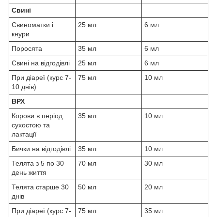
Свині
Свиноматки і
25 мл
6 мл
кнури
Поросята
35 мл
6 мл
Свині на відгодівлі
25 мл
6 мл
При діареї (курс 7-
75 мл
10 мл
10 днів)
ВРХ
Корови в період
35 мл
10 мл
сухостою та
лактації
Бички на відгодівлі
35 мл
10 мл
Телята з 5 по 30
70 мл
30 мл
день життя
Телята старше 30
50 мл
20 мл
днів
При діареї (курс 7-
75 мл
35 мл