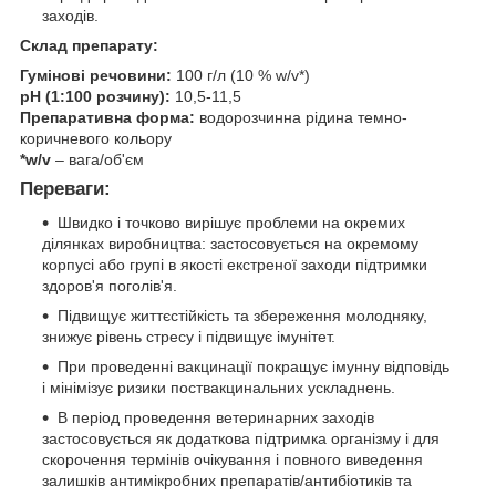
заходів.
Склад препарату:
Гумінові речовини:
100 г/л (10 % w/v*)
pH (1:100 розчину):
10,5-11,5
Препаративна форма:
водорозчинна рідина темно-
коричневого кольору
*w/v
– вага/об'єм
Переваги:
Швидко і точково вирішує проблеми на окремих
ділянках виробництва: застосовується на окремому
корпусі або групі в якості екстреної заходи підтримки
здоров'я поголів'я.
Підвищує життєстійкість та збереження молодняку,
знижує рівень стресу і підвищує імунітет.
При проведенні вакцинації покращує імунну відповідь
і мінімізує ризики поствакцинальних ускладнень.
В період проведення ветеринарних заходів
застосовується як додаткова підтримка організму і для
скорочення термінів очікування і повного виведення
залишків антимікробних препаратів/антибіотиків та