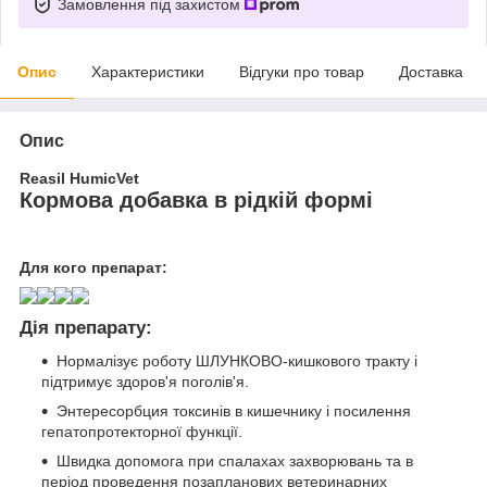
Замовлення під захистом
Опис
Характеристики
Відгуки про товар
Доставка
Опис
Reasil
HumicVet
Кормова добавка в рідкій формі
Для кого препарат:
Дія препарату:
Нормалізує роботу ШЛУНКОВО-кишкового тракту і
підтримує здоров'я поголів'я.
Энтересорбция токсинів в кишечнику і посилення
гепатопротекторної функції.
Швидка допомога при спалахах захворювань та в
період проведення позапланових ветеринарних