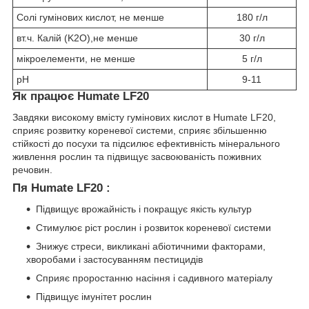
Солі гумінових кислот, не менше
180 г/л
вт.ч. Калій (K2O),не менше
30 г/л
мікроелементи, не менше
5 г/л
pH
9-11
Як працює Humate LF20
Завдяки високому вмісту гумінових кислот в Humate LF20,
сприяє розвитку кореневої системи, сприяє збільшенню
стійкості до посухи та підсилює ефективність мінерального
живлення рослин та підвищує засвоюваність поживних
речовин.
П
я Humate LF20 :
Підвищує врожайність і покращує якість культур
Стимулює ріст рослин і розвиток кореневої системи
Знижує стреси, викликані абіотичними факторами,
хворобами і застосуванням пестицидів
Сприяє проростанню насіння і садивного матеріалу
Підвищує імунітет рослин