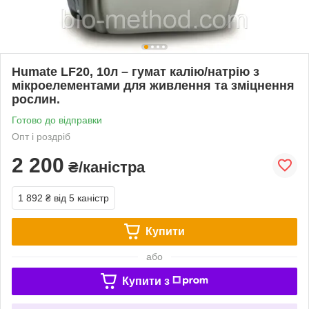
Humate LF20, 10л – гумат калію/натрію з
мікроелементами для живлення та зміцнення
рослин.
Готово до відправки
Опт і роздріб
2 200
₴/каністра
1 892 ₴
від 5 каністр
Купити
або
Купити з