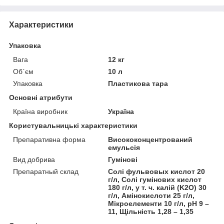
Характеристики
Упаковка
Вага
12 кг
Об`єм
10 л
Упаковка
Пластикова тара
Основні атрибути
Країна виробник
Україна
Користувальницькі характеристики
Препаративна форма
Висококонцентрований
емульсія
Вид добрива
Гумінові
Препаратный склад
Солі фульвовых кислот 20
г/л, Солі гумінових кислот
180 г/л, у т. ч. калій (K2O) 30
г/л, Амінокислоти 25 г/л,
Мікроелементи 10 г/л, pH 9 –
11, Щільність 1,28 – 1,35