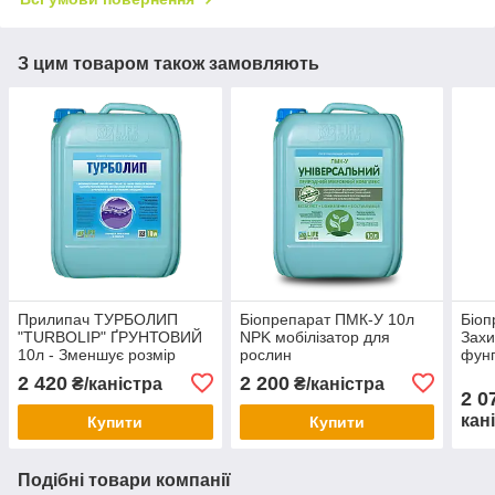
З цим товаром також замовляють
Прилипач ТУРБОЛИП
Біопрепарат ПМК-У 10л
Біоп
"TURBOLIP" ҐРУНТОВИЙ
NPK мобілізатор для
Захи
10л - Зменшує розмір
рослин
фунг
краплі, запобігає
обро
2 420
2 200
₴/каністра
₴/каністра
змиванню агропрепаратів
рос
2 0
та ззр
кан
Купити
Купити
Подібні товари компанії