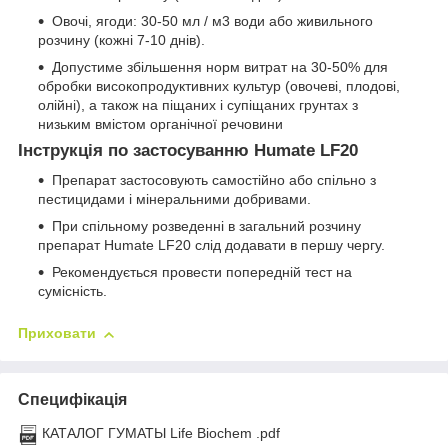
Овочі, ягоди: 30-50 мл / м3 води або живильного
розчину (кожні 7-10 днів).
Допустиме збільшення норм витрат на 30-50% для
обробки високопродуктивних культур (овочеві, плодові,
олійні), а також на піщаних і супіщаних грунтах з
низьким вмістом органічної речовини
Інструкція по застосуванню Humate LF20
Препарат застосовують самостійно або спільно з
пестицидами і мінеральними добривами.
При спільному розведенні в загальний розчину
препарат Нumate LF20 слід додавати в першу чергу.
Рекомендується провести попередній тест на
сумісність.
Приховати
Специфікація
КАТАЛОГ ГУМАТЫ Life Biochem .pdf