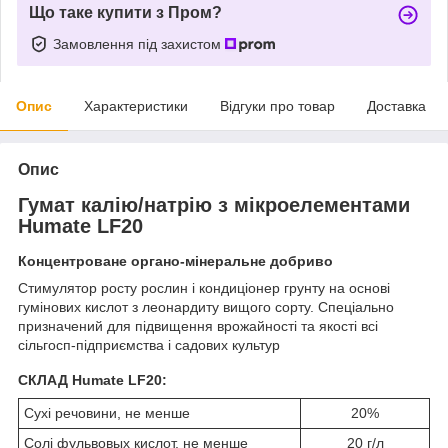
Що таке купити з Пром?
Замовлення під захистом
Опис
Характеристики
Відгуки про товар
Доставка
Опис
Гумат калію/натрію з мікроелементами
Humate LF20
Концентроване органо-мінеральне добриво
Стимулятор росту рослин і кондиціонер грунту на основі
гумінових кислот з леонардиту вищого сорту. Спеціально
призначений для підвищення врожайності та якості всі
сільгосп-підприємства і садових культур
СКЛАД Humate LF20:
Сухі речовини, не менше
20%
Солі фульвовых кислот, не менше
20 г/л