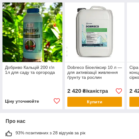
Добриво Кальцій 200 г/л
Dobreco Біоеліксир 10 л —
Сіра
1л для саду та оргорода
для активізації живлення
конц
ґрунту та рослин
сірк
фосф
натр
2 420
2 4
₴/каністра
Ціну уточнюйте
Купити
Про нас
93% позитивних з 28 відгуків за рік