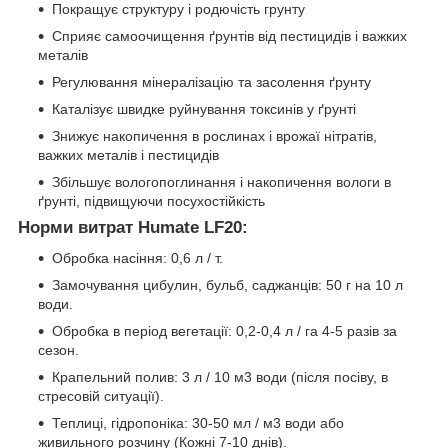
Покращує структуру і родючість грунту
Сприяє самоочищення ґрунтів від пестицидів і важких
металів
Регулювання мінералізацію та засолення ґрунту
Каталізує швидке руйнування токсинів у ґрунті
Знижує накопичення в рослинах і врожаї нітратів,
важких металів і пестицидів
Збільшує вологопоглинання і накопичення вологи в
ґрунті, підвищуючи посухостійкість
Норми витрат Humate LF20:
Обробка насіння: 0,6 л / т.
Замочування цибулин, бульб, саджанців: 50 г на 10 л
води.
Обробка в період вегетації: 0,2-0,4 л / га 4-5 разів за
сезон.
Крапельний полив: 3 л / 10 м3 води (після посіву, в
стресовій ситуації).
Теплиці, гідропоніка: 30-50 мл / м3 води або
живильного розчину (Кожні 7-10 днів).